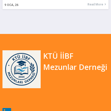
Read More
9
OCA, 26
KTÜ İİBF
Mezunlar Derneği