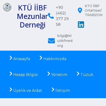
KTÜ İİBF
KTÜ İİBF
+90
Ortahisar/
(462)
Mezunlar
TRABZON
377 29
Derneği
58
bilgi@kt
uiibfmed.
org
Anasayfa
Hakkımızda
Hesap Bilgisi
Yönetim
Tüzük
Üyelik ve Aidat
İletişim